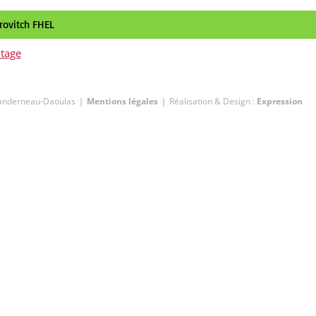
rovitch FHEL
ntage
Landerneau-Daoulas ❘
Mentions légales
❘ Réalisation & Design :
Expression